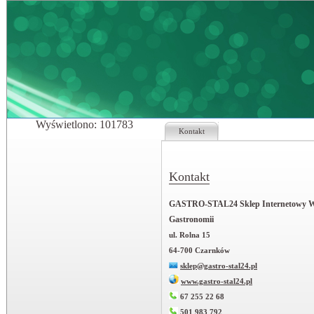
Wyświetlono: 101783
Kontakt
Kontakt
GASTRO-STAL24 Sklep Internetowy W
Gastronomii
ul. Rolna 15
64-700 Czarnków
sklep@gastro-stal24.pl
www.gastro-stal24.pl
67 255 22 68
501 983 792