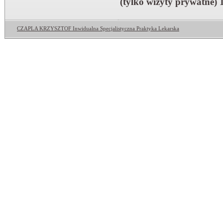
(tylko wizyty prywatne) 
CZAPLA KRZYSZTOF Inwidualna Specjalistyczna Praktyka Lekarska