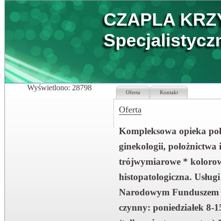
CZAPLA KRZY
Specjalistycz
Wyświetlono: 28798
Oferta
Kontakt
Oferta
Kompleksowa opieka poło
ginekologii, położnictwa
trójwymiarowe * kolorow
histopatologiczna. Usłu
Narodowym Funduszem Zdr
czynny: poniedziałek 8-1