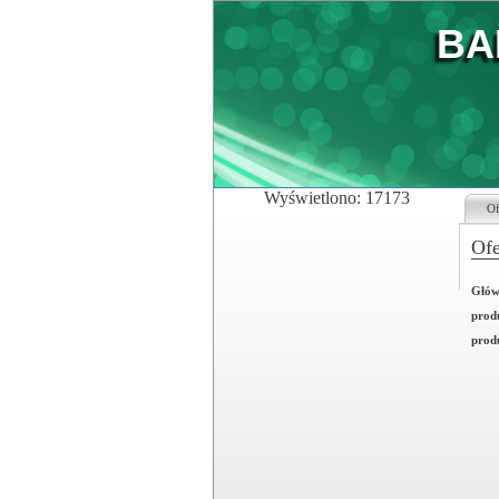
BA
Wyświetlono: 17173
Of
Ofe
Główn
prod
prod