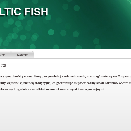
LTIC FISH
erta
Kontakt
rta
ą specjalnością naszej firmy jest produkcja ryb wędzonych, w szczególności są to: * szproty 
ukty wędzone są metodą tradycyjną, co gwarantuje niepowtarzalny smak i aromat. Gwarant
ukowanych zgodnie ze wszelkimi normami sanitarnymi i weterynaryjnymi.