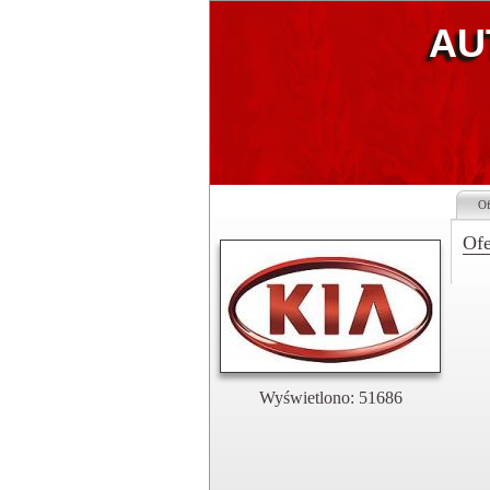
AU
Of
Ofe
Wyświetlono: 51686