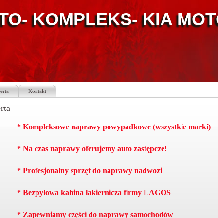
TO- KOMPLEKS- KIA MO
erta
Kontakt
rta
* Kompleksowe naprawy powypadkowe (wszystkie marki)
* Na czas naprawy oferujemy auto zastępcze!
* Profesjonalny sprzęt do naprawy nadwozi
* Bezpyłowa kabina lakiernicza firmy LAGOS
* Zapewniamy części do naprawy samochodów