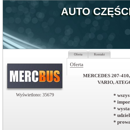
AUTO CZĘŚC
Oferta
Kontakt
Oferta
MERCEDES 207-410, 
VARIO, ATEG
Wyświetlono: 35679
* wszys
* impor
* wyst
* udzie
* prow