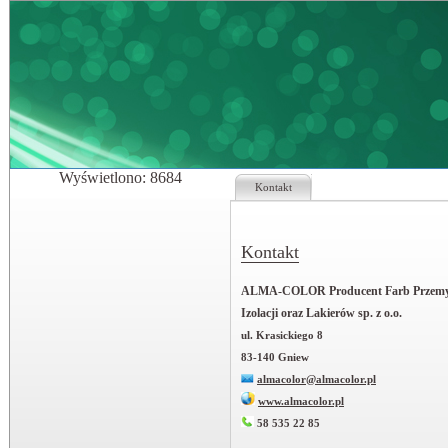
Wyświetlono: 8684
Kontakt
Kontakt
ALMA-COLOR Producent Farb Przemy
Izolacji oraz Lakierów sp. z o.o.
ul. Krasickiego 8
83-140 Gniew
almacolor@almacolor.pl
www.almacolor.pl
58 535 22 85