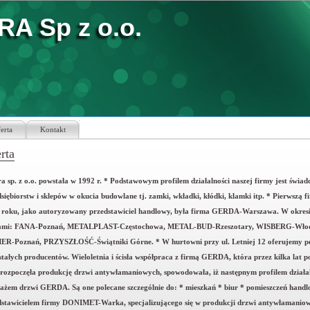
A Sp z o.o.
erta
Kontakt
rta
a sp. z o.o. powstała w 1992 r. * Podstawowym profilem działalności naszej firmy jest świad
siębiorstw i sklepów w okucia budowlane tj. zamki, wkładki, kłódki, klamki itp. * Pierwszą
 roku, jako autoryzowany przedstawiciel handlowy, była firma GERDA-Warszawa. W okresi
ami: FANA-Poznań, METALPLAST-Częstochowa, METAL-BUD-Rzeszotary, WISBERG-Włod
R-Poznań, PRZYSZŁOŚĆ-Świątniki Górne. * W hurtowni przy ul. Letniej 12 oferujemy p
stałych producentów. Wieloletnia i ścisła współpraca z firmą GERDA, która przez kilka lat
 rozpoczęła produkcję drzwi antywłamaniowych, spowodowała, iż następnym profilem działalno
ażem drzwi GERDA. Są one polecane szczególnie do: * mieszkań * biur * pomieszczeń handlo
dstawicielem firmy DONIMET-Warka, specjalizującego się w produkcji drzwi antywłamaniowy