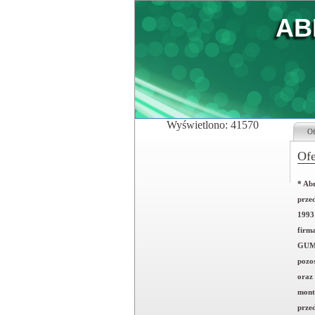
ABR
Wyświetlono: 41570
Of
Ofe
* Abr
przed
1993
firm
GUME
pozo
oraz
mont
prze