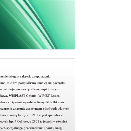
czenie usług w zakresie zaopatrzenia
 firmą, z którą podpisaliśmy umowę na początku
e późniejszym nawiązaliśmy współpracę z
awa, WISPLAST-Gdynia, WIMET-Łosice,
ełen asortyment wyrobów firmy GERDA oraz
 poszerzyła znacznie asortyment okuć budowlanych
ści naszej firmy od 1997 r. jest sprzedaż z
wych itp. * Od lutego 2001 r. jesteśmy również
ch specjalnego przeznaczenia (banki, kasy,