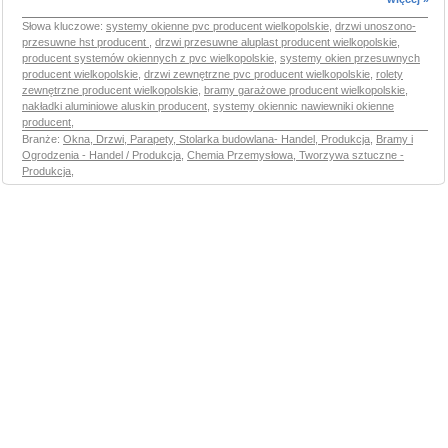
Słowa kluczowe:
systemy okienne pvc producent wielkopolskie
,
drzwi unoszono-
przesuwne hst producent
,
drzwi przesuwne aluplast producent wielkopolskie
,
producent systemów okiennych z pvc wielkopolskie
,
systemy okien przesuwnych
producent wielkopolskie
,
drzwi zewnętrzne pvc producent wielkopolskie
,
rolety
zewnętrzne producent wielkopolskie
,
bramy garażowe producent wielkopolskie
,
nakładki aluminiowe aluskin producent
,
systemy okiennic nawiewniki okienne
producent
,
Branże:
Okna, Drzwi, Parapety, Stolarka budowlana- Handel, Produkcja
,
Bramy i
Ogrodzenia - Handel / Produkcja
,
Chemia Przemysłowa, Tworzywa sztuczne -
Produkcja
,