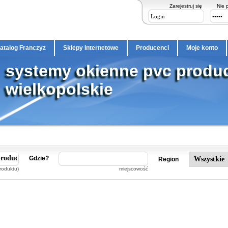
Zarejestruj się
Nie 
atalog Franczyz
Sklepy Internetowe
Producenci
Moje konto
systemy okienne pvc produ
wielkopolskie
Gdzie?
Region
roduktu)
miejscowość