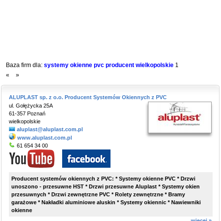
Baza firm dla:
systemy okienne pvc producent wielkopolskie
1
«
»
ALUPLAST sp. z o.o. Producent Systemów Okiennych z PVC
ul. Gołężycka 25A
61-357 Poznań
wielkopolskie
aluplast@aluplast.com.pl
www.aluplast.com.pl
61 654 34 00
Producent systemów okiennych z PVC: * Systemy okienne PVC * Drzwi
unoszono - przesuwne HST * Drzwi przesuwne Aluplast * Systemy okien
przesuwnych * Drzwi zewnętrzne PVC * Rolety zewnętrzne * Bramy
garażowe * Nakładki aluminiowe aluskin * Systemy okiennic * Nawiewniki
okienne
więcej »