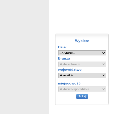
Wybierz
Dział
Branża
województwo
miejscowość