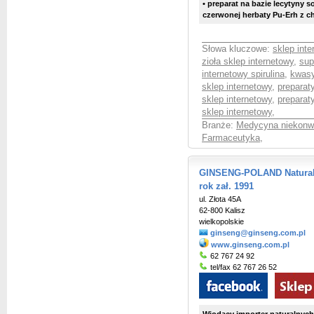
• preparat na bazie lecytyny 
czerwonej herbaty Pu-Erh z 
Słowa kluczowe:
sklep int
zioła sklep internetowy
,
sup
internetowy spirulina
,
kwasy
sklep internetowy
,
preparaty
sklep internetowy
,
preparat
sklep internetowy
,
Branże:
Medycyna niekonw
Farmaceutyka
,
GINSENG-POLAND Naturalne
rok zał. 1991
ul. Złota 45A
62-800 Kalisz
wielkopolskie
ginseng@ginseng.com.pl
www.ginseng.com.pl
62 767 24 92
tel/fax 62 767 26 52