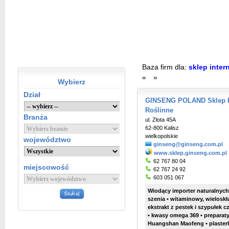
Baza firm dla:
sklep inter
«
»
Wybierz
Dział
GINSENG POLAND Sklep In
Roślinne
Branża
ul. Złota 45A
62-800 Kalisz
wielkopolskie
województwo
ginseng@ginseng.com.pl
www.sklep.ginseng.com.pl
62 767 80 04
miejscowość
62 767 24 92
603 051 067
Wiodący importer naturalnych 
szenia • witaminowy, wieloskł
ekstrakt z pestek i szypułek 
• kwasy omega 369 • preparaty 
Huangshan Maofeng • plaste