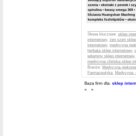
Wiodący importer naturalnych 
szenia • ekstrakt z pestek i 
spirulina • kwasy omega 369 •
liściasta Huangshan Maofeng •
kompleks fosfolipidów • ekstr
Słowa kluczowe:
sklep inte
internetowy
,
żen szeń sklep
internetowy
,
medycyna niek
herbata sklep internetowy
,
witaminy sklep internetowy
medycyna chińska sklep in
Branże:
Medycyna niekonw
Farmaceutyka
,
Medycyna -
Baza firm dla:
sklep inter
«
»