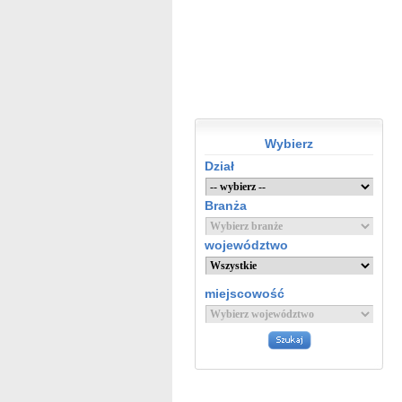
Wybierz
Dział
Branża
województwo
miejscowość