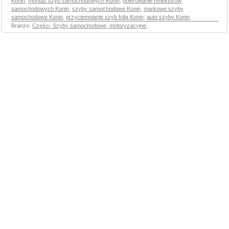
Konin
,
montaż szyb samochodowych Konin
,
polerowanie reflektorów
samochodowych Konin
,
szyby samochodowe Konin
,
markowe szyby
samochodowe Konin
,
przyciemnianie szyb folią Konin
,
auto szyby Konin
,
Branże:
Części, Szyby samochodowe, motoryzacyjne
,