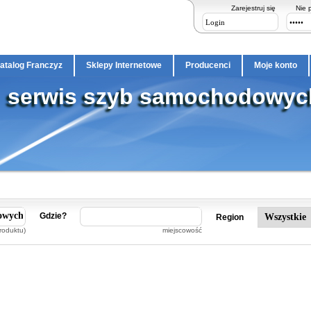
Zarejestruj się
Nie 
atalog Franczyz
Sklepy Internetowe
Producenci
Moje konto
serwis szyb samochodowyc
Gdzie?
Region
roduktu)
miejscowość