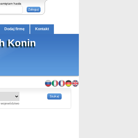
pamiętam hasła
Dodaj firmę
Kontakt
h Konin
województwo