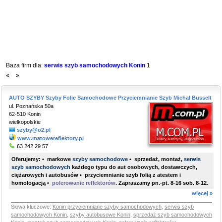
Baza firm dla:
serwis szyb samochodowych Konin
1
«
»
AUTO SZYBY Szyby Folie Samochodowe Przyciemnianie Szyb Michał Busselt
ul. Poznańska 50a
62-510 Konin
wielkopolskie
szyby@o2.pl
www.matowereflektory.pl
63 242 29 57
Oferujemy: • markowe
szyby samochodowe
• sprzedaż, montaż,
serwis
szyb samochodowych
każdego typu do aut osobowych, dostawczych,
ciężarowych i autobusów • przyciemnianie szyb folią z atestem i
homologacją •
polerowanie reflektorów
. Zapraszamy pn.-pt. 8-16 sob. 8-12.
więcej »
Słowa kluczowe:
Konin przyciemniane szyby samochodowych
,
serwis szyb
samochodowych Konin
,
szyby autobusowe Konin
,
sprzedaż szyb samochodowych