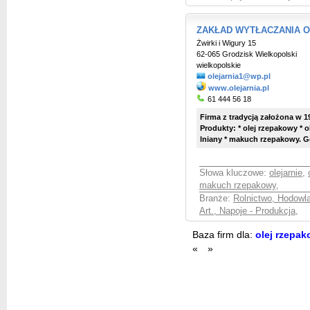
ZAKŁAD WYTŁACZANIA O
Żwirki i Wigury 15
62-065 Grodzisk Wielkopolski
wielkopolskie
olejarnia1@wp.pl
www.olejarnia.pl
61 444 56 18
Firma z tradycją założona w 1
Produkty: * olej rzepakowy * o
lniany * makuch rzepakowy. God
Słowa kluczowe:
olejarnie
,
makuch rzepakowy
,
Branże:
Rolnictwo, Hodowl
Art., Napoje - Produkcja
,
Baza firm dla:
olej rzepa
«
»