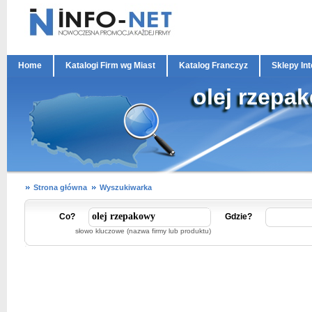
Home
Katalogi Firm wg Miast
Katalog Franczyz
Sklepy In
olej rzepa
Strona główna
Wyszukiwarka
Co?
Gdzie?
słowo kluczowe (nazwa firmy lub produktu)