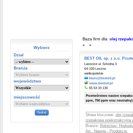
Baza firm dla:
olej rzepa
«
»
Wybierz
Dział
BEST OIL sp. z o.o. Prze
Lasocice ul. Szkolna 3
Branża
64-100 Leszno
wielkopolskie
biuro@bestoil.pl
województwo
www.bestoil.pl
65 53 33 130
Przetwórstwo nasion rzepaku:
miejscowość
ppm, 750 ppm oraz neutralny)
Słowa kluczowe:
olej rzep
rzepakowa poekstrakcyjna
Branże:
Rolnictwo, Hodowl
Art., Napoje - Produkcja
,