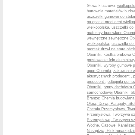
Słowa kluczowe:
wielkopol
hurtownia materiałów budow
uszczelki gumowe do stolar
na opaski producent wielko
wielkopolska
,
uszczelki do
materiały budowlane Oborni
wewnętrzne zewnętrzne Obo
wielkopolska
,
uszczelki do
montaż drzwi na stare ości
Oborniki
,
kostka brukowa O
prostowanie felg aluminiow
Oborniki
,
wyroby gumowe pr
opon Oborniki
,
zakuwanie w
akustycznych producent
,
p
producent
,
odbojniki gumo
Oborniki
,
rynny dachówka O
samochodowej Oborniki
,
bl
Branże:
Chemia budowlana
Okna, Drzwi, Parapety, Sto
Chemia Przemysłowa, Twor
Przemysłowa, Tworzywa sz
Przemysłowa, Tworzywa szt
Wodne, Gazowe, Kanalizac
Narzędzia, Elektronarzędzi