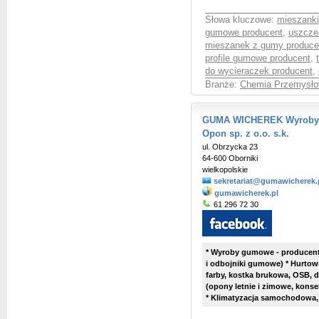
Słowa kluczowe:
mieszank
gumowe producent
,
uszcze
mieszanek z gumy produce
profile gumowe producent
,
do wycieraczek producent
,
Branże:
Chemia Przemysłow
GUMA WICHEREK Wyroby G
Opon sp. z o.o. s.k.
ul. Obrzycka 23
64-600 Oborniki
wielkopolskie
sekretariat@gumawicherek.
gumawicherek.pl
61 296 72 30
* Wyroby gumowe - producent 
i odbojniki gumowe) * Hurtown
farby, kostka brukowa, OSB, d
(opony letnie i zimowe, kons
* Klimatyzacja samochodowa,