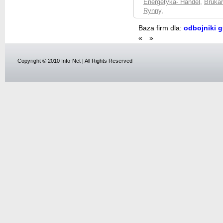
Energetyka- Handel
,
Brukar
Rynny
,
Baza firm dla:
odbojniki 
«
»
Copyright © 2010 Info-Net | All Rights Reserved