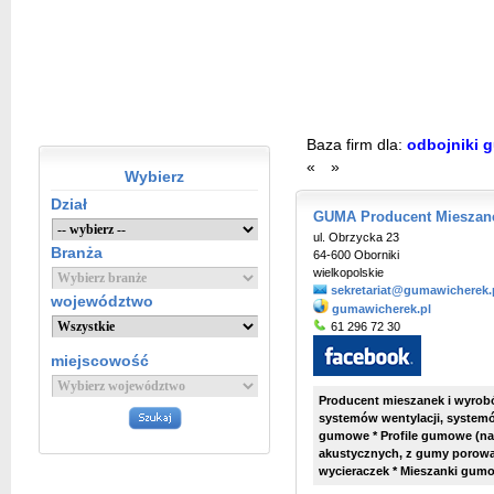
Baza firm dla:
odbojniki 
«
»
Wybierz
Dział
GUMA Producent Mieszanek
ul. Obrzycka 23
Branża
64-600 Oborniki
wielkopolskie
sekretariat@gumawicherek.
województwo
gumawicherek.pl
61 296 72 30
miejscowość
Producent mieszanek i wyrobów
systemów wentylacji, system
gumowe * Profile gumowe (na
akustycznych, z gumy porowa
wycieraczek * Mieszanki gumo