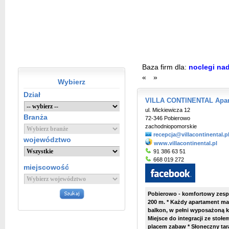
Baza firm dla:
noclegi na
«
»
Wybierz
Dział
VILLA CONTINENTAL Apar
ul. Mickiewicza 12
Branża
72-346 Pobierowo
zachodniopomorskie
recepcja@villacontinental.p
województwo
www.villacontinental.pl
91 386 63 51
668 019 272
miejscowość
Pobierowo - komfortowy zesp
200 m. * Każdy apartament ma
balkon, w pełni wyposażoną k
Miejsce do integracji ze stoł
placem zabaw * Słoneczny ta