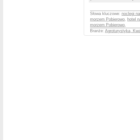
Słowa kluczowe:
noclegi n
morzem Pobierowo
,
hotel 
morzem Pobierowo
,
Branże:
Agroturystyka, Kwa