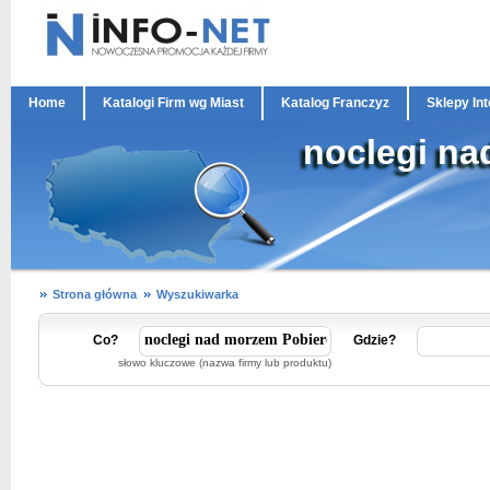
Home
Katalogi Firm wg Miast
Katalog Franczyz
Sklepy In
noclegi n
Strona główna
Wyszukiwarka
Co?
Gdzie?
słowo kluczowe (nazwa firmy lub produktu)