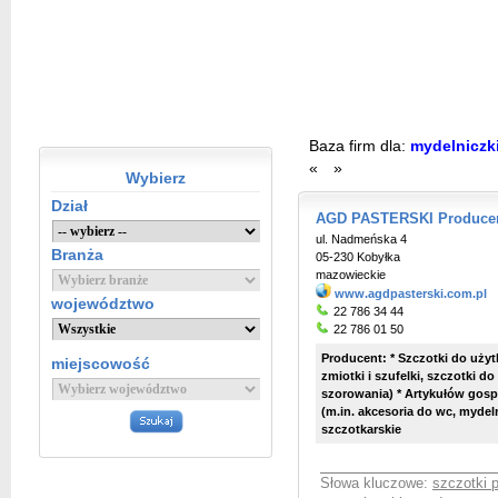
Baza firm dla:
mydelniczk
«
»
Wybierz
Dział
AGD PASTERSKI Producen
ul. Nadmeńska 4
Branża
05-230 Kobyłka
mazowieckie
www.agdpasterski.com.pl
województwo
22 786 34 44
22 786 01 50
Producent: * Szczotki do uży
miejscowość
zmiotki i szufelki, szczotki d
szorowania) * Artykułów go
(m.in. akcesoria do wc, mydel
szczotkarskie
Słowa kluczowe:
szczotki 