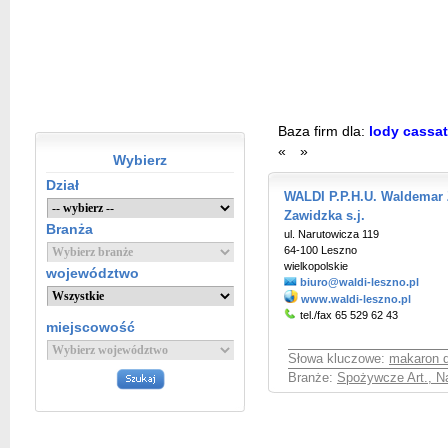
Baza firm dla:
lody cassa
«
»
Wybierz
Dział
WALDI P.P.H.U. Waldemar 
Zawidzka s.j.
Branża
ul. Narutowicza 119
64-100 Leszno
wielkopolskie
województwo
biuro@waldi-leszno.pl
www.waldi-leszno.pl
tel./fax 65 529 62 43
miejscowość
Słowa kluczowe:
makaron 
Branże:
Spożywcze Art., Na