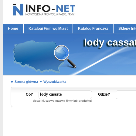
Home
Katalogi Firm wg Miast
Katalog Franczyz
Sklepy In
lody cassa
Strona główna
Wyszukiwarka
Co?
Gdzie?
słowo kluczowe (nazwa firmy lub produktu)