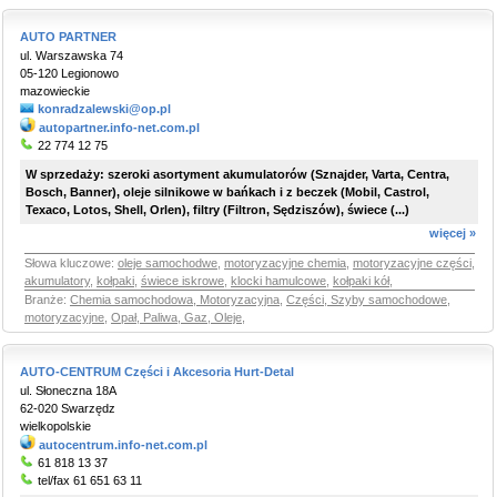
AUTO PARTNER
ul. Warszawska 74
05-120 Legionowo
mazowieckie
konradzalewski@op.pl
autopartner.info-net.com.pl
22 774 12 75
W sprzedaży: szeroki asortyment akumulatorów (Sznajder, Varta, Centra,
Bosch, Banner), oleje silnikowe w bańkach i z beczek (Mobil, Castrol,
Texaco, Lotos, Shell, Orlen), filtry (Filtron, Sędziszów), świece (...)
więcej »
Słowa kluczowe:
oleje samochodwe
,
motoryzacyjne chemia
,
motoryzacyjne części
,
akumulatory
,
kołpaki
,
świece iskrowe
,
klocki hamulcowe
,
kołpaki kół
,
Branże:
Chemia samochodowa, Motoryzacyjna
,
Części, Szyby samochodowe,
motoryzacyjne
,
Opał, Paliwa, Gaz, Oleje
,
AUTO-CENTRUM Części i Akcesoria Hurt-Detal
ul. Słoneczna 18A
62-020 Swarzędz
wielkopolskie
autocentrum.info-net.com.pl
61 818 13 37
tel/fax 61 651 63 11