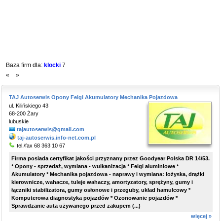
Baza firm dla:
klocki
7
«
»
TAJ Autoserwis Opony Felgi Akumulatory Mechanika Pojazdowa
ul. Kilińskiego 43
68-200 Żary
lubuskie
tajautoserwis@gmail.com
taj-autoserwis.info-net.com.pl
tel./fax 68 363 10 67
Firma posiada certyfikat jakości przyznany przez Goodyear Polska DR 14/53.
* Opony - sprzedaż, wymiana - wulkanizacja * Felgi aluminiowe *
Akumulatory * Mechanika pojazdowa - naprawy i wymiana: łożyska, drążki
kierownicze, wahacze, tuleje wahaczy, amortyzatory, sprężyny, gumy i
łączniki stabilizatora, gumy osłonowe i przeguby, układ hamulcowy *
Komputerowa diagnostyka pojazdów * Ozonowanie pojazdów *
Sprawdzanie auta używanego przed zakupem (...)
więcej »