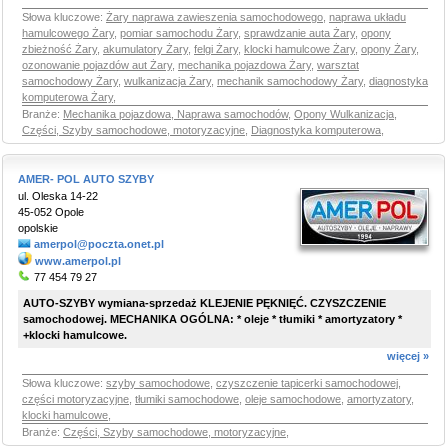
Słowa kluczowe:
Żary naprawa zawieszenia samochodowego
,
naprawa układu
hamulcowego Żary
,
pomiar samochodu Żary
,
sprawdzanie auta Żary
,
opony
zbieżność Żary
,
akumulatory Żary
,
felgi Żary
,
klocki hamulcowe Żary
,
opony Żary
,
ozonowanie pojazdów aut Żary
,
mechanika pojazdowa Żary
,
warsztat
samochodowy Żary
,
wulkanizacja Żary
,
mechanik samochodowy Żary
,
diagnostyka
komputerowa Żary
,
Branże:
Mechanika pojazdowa, Naprawa samochodów
,
Opony Wulkanizacja
,
Części, Szyby samochodowe, motoryzacyjne
,
Diagnostyka komputerowa
,
AMER- POL AUTO SZYBY
ul. Oleska 14-22
45-052 Opole
opolskie
amerpol@poczta.onet.pl
www.amerpol.pl
77 454 79 27
AUTO-SZYBY wymiana-sprzedaż KLEJENIE PĘKNIĘĆ. CZYSZCZENIE
samochodowej. MECHANIKA OGÓLNA: * oleje * tłumiki * amortyzatory *
+klocki hamulcowe.
więcej »
Słowa kluczowe:
szyby samochodowe
,
czyszczenie tapicerki samochodowej
,
części motoryzacyjne
,
tłumiki samochodowe
,
oleje samochodowe
,
amortyzatory
,
klocki hamulcowe
,
Branże:
Części, Szyby samochodowe, motoryzacyjne
,