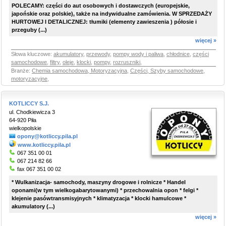
POLECAMY: części do aut osobowych i dostawczych (europejskie,
japońskie oraz polskie), także na indywidualne zamówienia. W SPRZEDAŻY
HURTOWEJ I DETALICZNEJ: tłumiki (elementy zawieszenia ) półosie i
przeguby (...)
więcej »
Słowa kluczowe:
akumulatory
,
przewody
,
pompy wody i paliwa
,
chłodnice
,
części
samochodowe
,
filtry
,
oleje
,
klocki
,
pompy
,
rozruszniki
,
Branże:
Chemia samochodowa, Motoryzacyjna
,
Części, Szyby samochodowe,
motoryzacyjne
,
KOTLICCY S.J.
ul. Chodkiewicza 3
64-920 Piła
wielkopolskie
opony@kotliccy.pila.pl
www.kotliccy.pila.pl
067 351 00 01
067 214 82 66
fax 067 351 00 02
* Wulkanizacja- samochody, maszyny drogowe i rolnicze * Handel
oponami(w tym wielkogabarytowanymi) * przechowalnia opon * felgi *
klejenie pasówtransmisyjnych * klimatyzacja * klocki hamulcowe *
akumulatory (...)
więcej »