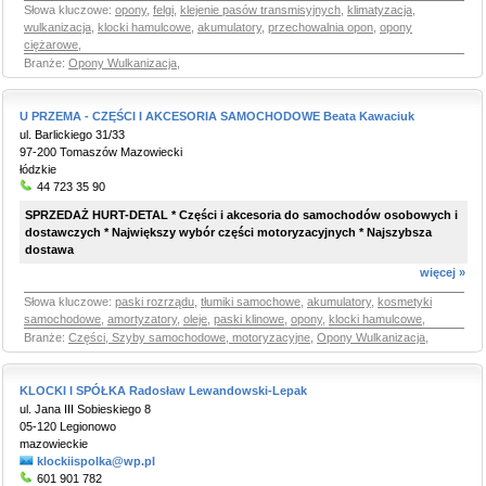
Słowa kluczowe:
opony
,
felgi
,
klejenie pasów transmisyjnych
,
klimatyzacja
,
wulkanizacja
,
klocki hamulcowe
,
akumulatory
,
przechowalnia opon
,
opony
ciężarowe
,
Branże:
Opony Wulkanizacja
,
U PRZEMA - CZĘŚCI I AKCESORIA SAMOCHODOWE Beata Kawaciuk
ul. Barlickiego 31/33
97-200 Tomaszów Mazowiecki
łódzkie
44 723 35 90
SPRZEDAŻ HURT-DETAL * Części i akcesoria do samochodów osobowych i
dostawczych * Największy wybór części motoryzacyjnych * Najszybsza
dostawa
więcej »
Słowa kluczowe:
paski rozrządu
,
tłumiki samochowe
,
akumulatory
,
kosmetyki
samochodowe
,
amortyzatory
,
oleje
,
paski klinowe
,
opony
,
klocki hamulcowe
,
Branże:
Części, Szyby samochodowe, motoryzacyjne
,
Opony Wulkanizacja
,
KLOCKI I SPÓŁKA Radosław Lewandowski-Lepak
ul. Jana III Sobieskiego 8
05-120 Legionowo
mazowieckie
klockiispolka@wp.pl
601 901 782