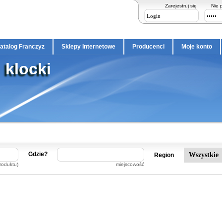
Zarejestruj się
Nie 
atalog Franczyz
Sklepy Internetowe
Producenci
Moje konto
klocki
Gdzie?
Region
roduktu)
miejscowość