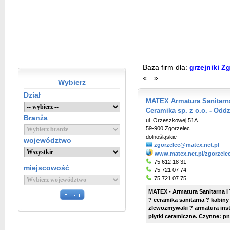
Baza firm dla:
grzejniki Z
«
»
Wybierz
Dział
MATEX Armatura Sanitarna
Ceramika sp. z o.o. - Oddz
Branża
ul. Orzeszkowej 51A
59-900 Zgorzelec
dolnośląskie
województwo
zgorzelec@matex.net.pl
www.matex.net.pl/zgorzele
75 612 18 31
miejscowość
75 721 07 74
75 721 07 75
MATEX - Armatura Sanitarna i 
? ceramika sanitarna ? kabiny
zlewozmywaki ? armatura insta
płytki ceramiczne. Czynne: pn.