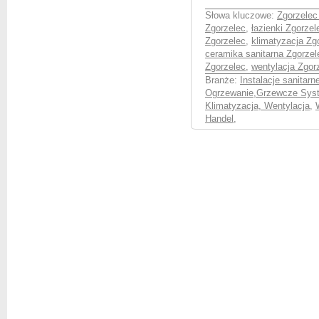
Słowa kluczowe:
Zgorzelec
Zgorzelec
,
łazienki Zgorzel
Zgorzelec
,
klimatyzacja Zg
ceramika sanitarna Zgorzel
Zgorzelec
,
wentylacja Zgor
Branże:
Instalacje sanitar
Ogrzewanie,Grzewcze Syst
Klimatyzacja, Wentylacja
,
Handel
,