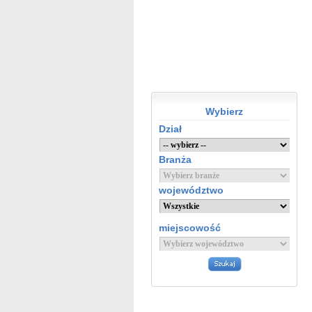
Wybierz
Dział
Branża
województwo
miejscowość