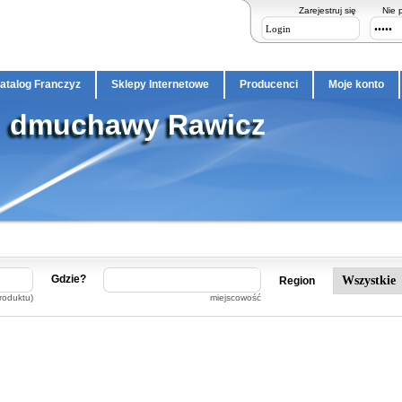
Zarejestruj się
Nie 
atalog Franczyz
Sklepy Internetowe
Producenci
Moje konto
dmuchawy Rawicz
Gdzie?
Region
roduktu)
miejscowość