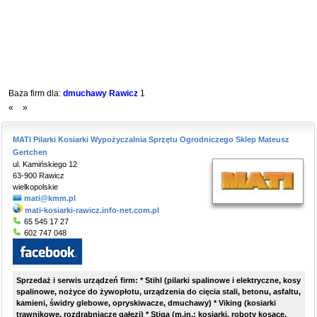
Baza firm dla:
dmuchawy Rawicz
1
«
»
MATI Pilarki Kosiarki Wypożyczalnia Sprzętu Ogrodniczego Sklep Mateusz
Gertchen
ul. Kamińskiego 12
63-900 Rawicz
wielkopolskie
mati@kmm.pl
mati-kosiarki-rawicz.info-net.com.pl
65 545 17 27
602 747 048
Sprzedaż i serwis urządzeń firm: * Stihl (pilarki spalinowe i elektryczne, kosy
spalinowe, nożyce do żywopłotu, urządzenia do cięcia stali, betonu, asfaltu,
kamieni, świdry glebowe, opryskiwacze, dmuchawy) * Viking (kosiarki
trawnikowe, rozdrabniacze gałęzi) * Stiga (m.in.: kosiarki, roboty kosące,