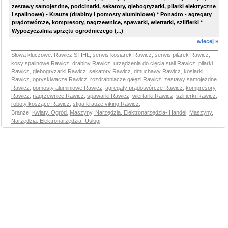
zestawy samojezdne, podcinarki, sekatory, glebogryzarki, pilarki elektryczne
i spalinowe) • Krauze (drabiny i pomosty aluminiowe) * Ponadto - agregaty
prądotwórcze, kompresory, nagrzewnice, spawarki, wiertarki, szlifierki *
Wypożyczalnia sprzętu ogrodniczego (...)
więcej »
Słowa kluczowe:
Rawicz STIHL
,
serwis kosiarek Rawicz
,
serwis pilarek Rawicz
,
kosy spalinowe Rawicz
,
drabiny Rawicz
,
urządzenia do cięcia stali Rawicz
,
pilarki
Rawicz
,
glebogryzarki Rawicz
,
sekatory Rawicz
,
dmuchawy Rawicz
,
kosiarki
Rawicz
,
opryskiwacze Rawicz
,
rozdrabniacze gałęzi Rawicz
,
zestawy samojezdne
Rawicz
,
pomosty aluminiowe Rawicz
,
agregaty prądotwórcze Rawicz
,
kompresory
Rawicz
,
nagrzewnice Rawicz
,
spawarki Rawicz
,
wiertarki Rawicz
,
szlifierki Rawicz
,
roboty koszące Rawicz
,
stiga krauze viking Rawicz
,
Branże:
Kwiaty, Ogród
,
Maszyny, Narzędzia, Elektronarzędzia- Handel
,
Maszyny,
Narzędzia, Elektronarzędzia- Usługi
,