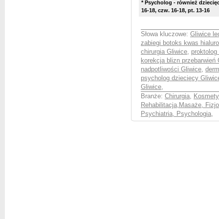
* P
sycholog - również dziecięc
16-18, czw. 16-18, pt. 13-16
Słowa kluczowe:
Gliwice l
zabiegi botoks kwas hialur
chirurgia Gliwice
,
proktolog
korekcja blizn przebarwień 
nadpotliwości Gliwice
,
derm
psycholog dziecięcy Gliwic
Gliwice
,
Branże:
Chirurgia
,
Kosmetyk
Rehabilitacja,Masaże, Fizjo
Psychiatria, Psychologia
,