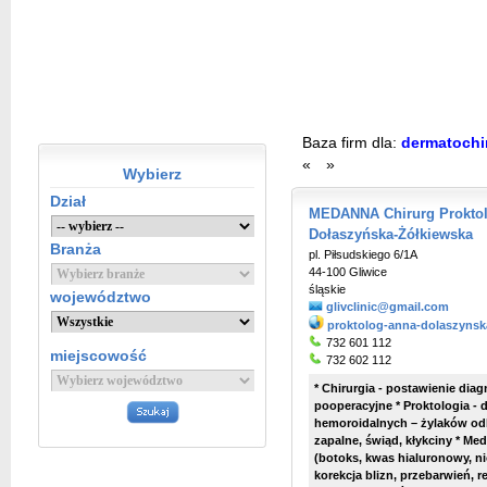
Baza firm dla:
dermatochir
«
»
Wybierz
Dział
MEDANNA Chirurg Proktol
Dołaszyńska-Żółkiewska
Branża
pl. Piłsudskiego 6/1A
44-100 Gliwice
śląskie
województwo
glivclinic@gmail.com
proktolog-anna-dolaszynska
732 601 112
miejscowość
732 602 112
* Chirurgia - postawienie diag
pooperacyjne * Proktologia - 
hemoroidalnych – żylaków odb
zapalne, świąd, kłykciny * Med
(botoks, kwas hialuronowy, nic
korekcja blizn, przebarwień, 