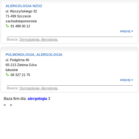
ALERGOLOGIA NZOZ
ul. Wyszyńskiego 32
71-499 Szczecin
zachodniopomorskie
91 488 00 12
więcej »
Branże:
Dermatologia, Alergologia
,
PULMONOLOGIA, ALERGOLOGIA
ul. Podgórna 46
65-213 Zielona Góra
lubuskie
68 327 21 75
więcej »
Branże:
Dermatologia, Alergologia
,
Baza firm dla:
alergologia
3
«
»