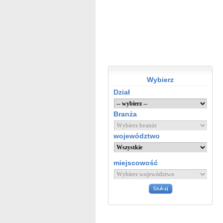
Wybierz
Dział
Branża
województwo
miejscowość