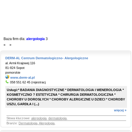
Baza firm dla:
alergologia
3
«
»
DERM-AL Centrum Dermatologiczno- Alergologiczne
al. Armii Krajowej 116
81-824 Sopot
pomorskie
www.derm-al.pl
058 551 62 45 (rejestracj
Usługi:* BADANIA DIAGNOSTYCZNE * DERMATOLOGIA I WENEROLOGIA *
KOSMETYCZNO ? ESTETYCZNA * CHIRURGIA DERMATOLOGICZNA *
CHOROBY U DOROSŁYCH * CHOROBY ALERGICZNE U DZIECI * CHOROBY
USZU, GARDŁA I (...)
więcej »
Słowa kluczowe:
alergologia
,
dermatologia
,
Branże:
Dermatologia, Alergologia
,