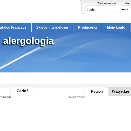
Zarejestruj się
Nie 
atalog Franczyz
Sklepy Internetowe
Producenci
Moje konto
alergologia
Gdzie?
Region
roduktu)
miejscowość