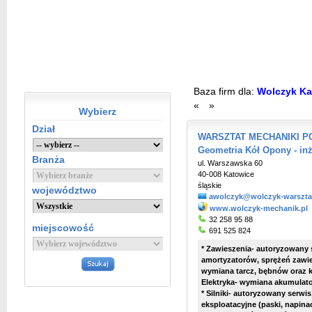
Baza firm dla:
Wolczyk Ka
«
»
Wybierz
Dział
WARSZTAT MECHANIKI PO
Geometria Kół Opony - in
Branża
ul. Warszawska 60
40-008 Katowice
śląskie
województwo
awolczyk@wolczyk-warsztat
www.wolczyk-mechanik.pl
32 258 95 88
miejscowość
691 525 824
* Zawieszenia- autoryzowan
amortyzatorów, sprężeń zawies
wymiana tarcz, bębnów oraz 
Elektryka- wymiana akumulato
* Silniki- autoryzowany serwi
eksploatacyjne (paski, napinac