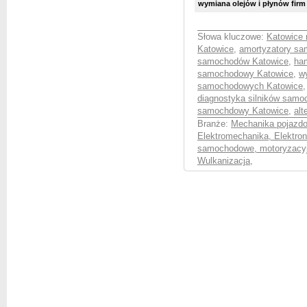
wymiana olejów i płynów fir
Słowa kluczowe:
Katowice
Katowice
,
amortyzatory s
samochodów Katowice
,
ha
samochodowy Katowice
,
w
samochodowych Katowice
diagnostyka silników sam
samochdowy Katowice
,
alt
Branże:
Mechanika pojazd
Elektromechanika, Elektro
samochodowe, motoryzacy
Wulkanizacja
,