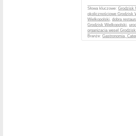
Słowa kluczowe:
Grodzisk 
okolicznościowe Grodzisk 
Wielkopolski
,
dobra restaur
Grodzisk Wielkopolski
,
uro
organizacja wesel Grodzisk
Branże:
Gastronomia, Cate