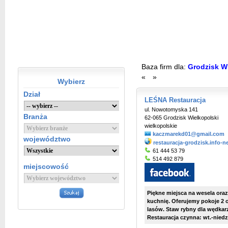
Baza firm dla:
Grodzisk Wi
«
»
Wybierz
Dział
LEŚNA Restauracja
ul. Nowotomyska 141
Branża
62-065 Grodzisk Wielkopolski
wielkopolskie
kaczmarekd01@gmail.com
województwo
restauracja-grodzisk.info-n
61 444 53 79
514 492 879
miejscowość
Piękne miejsca na wesela ora
kuchnię. Oferujemy pokoje 2 
lasów. Staw rybny dla wędkar
Restauracja czynna: wt.-niedz