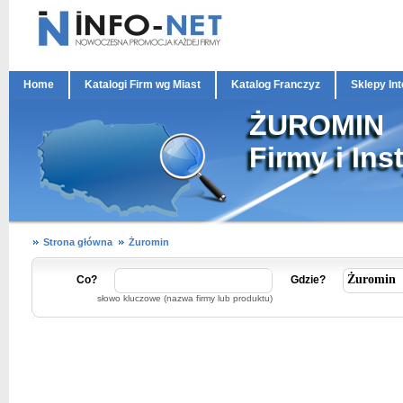
Home
Katalogi Firm wg Miast
Katalog Franczyz
Sklepy In
ŻUROMIN
Firmy i Ins
Strona główna
Żuromin
Co?
Gdzie?
słowo kluczowe (nazwa firmy lub produktu)