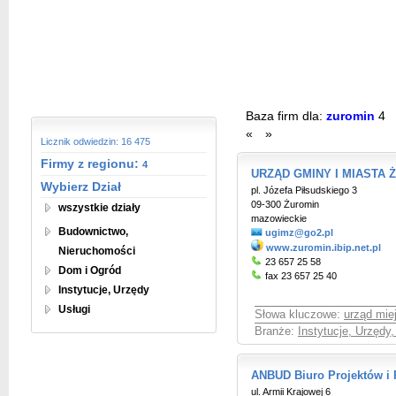
Baza firm dla:
zuromin
4
«
»
Licznik odwiedzin: 16 475
Firmy z regionu:
4
URZĄD GMINY I MIASTA 
Wybierz Dział
pl. Józefa Piłsudskiego 3
09-300 Żuromin
wszystkie działy
mazowieckie
Budownictwo,
ugimz@go2.pl
www.zuromin.ibip.net.pl
Nieruchomości
23 657 25 58
Dom i Ogród
fax 23 657 25 40
Instytucje, Urzędy
Usługi
Słowa kluczowe:
urząd mie
Branże:
Instytucje, Urzędy
ANBUD Biuro Projektów i R
ul. Armii Krajowej 6