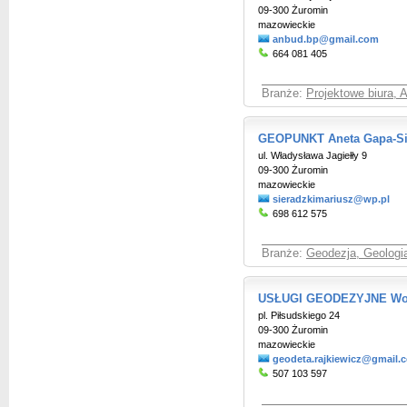
09-300 Żuromin
mazowieckie
anbud.bp@gmail.com
664 081 405
Branże:
Projektowe biura, A
GEOPUNKT Aneta Gapa-Si
ul. Władysława Jagiełły 9
09-300 Żuromin
mazowieckie
sieradzkimariusz@wp.pl
698 612 575
Branże:
Geodezja, Geologia
USŁUGI GEODEZYJNE Wojc
pl. Piłsudskiego 24
09-300 Żuromin
mazowieckie
geodeta.rajkiewicz@gmail.
507 103 597