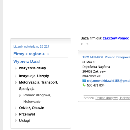
Baza firm dla:
zakrzew Pomoc D
«
»
Licznik odwiedzin: 15 217
Firmy z regionu:
3
TROJAN-HOL Pomoc Drogowa 
Wybierz Dział
ul. Miła 10
Dąbrówka Nagórna
wszystkie działy
26-652 Zakrzew
Instytucje, Urzędy
mazowieckie
trojanowskidawid158@gmai
Motoryzacja, Transport,
505 471 834
Spedycja
Pomoc drogowa,
Branże:
Pomoc drogowa, Holowa
Holowanie
Odzież, Obuwie
Przemysł
Usługi