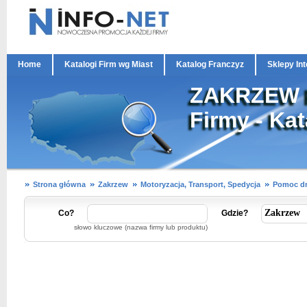
Home
Katalogi Firm wg Miast
Katalog Franczyz
Sklepy In
ZAKRZEW P
Firmy - Ka
Strona główna
Zakrzew
Motoryzacja, Transport, Spedycja
Pomoc dr
Co?
Gdzie?
słowo kluczowe (nazwa firmy lub produktu)