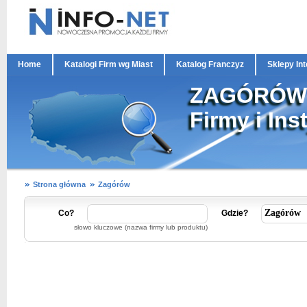
Home
Katalogi Firm wg Miast
Katalog Franczyz
Sklepy In
ZAGÓRÓW
Firmy i Ins
Strona główna
Zagórów
Co?
Gdzie?
słowo kluczowe (nazwa firmy lub produktu)