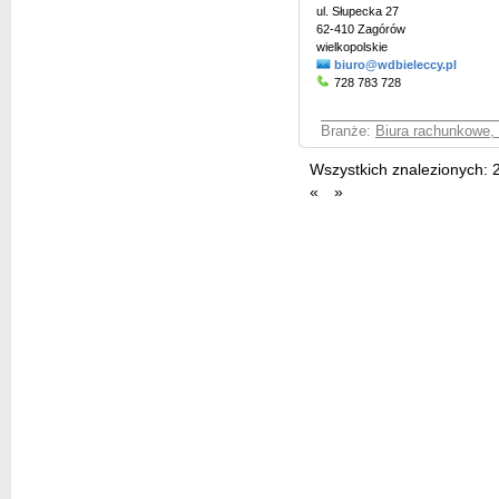
ul. Słupecka 27
62-410 Zagórów
wielkopolskie
biuro@wdbieleccy.pl
728 783 728
Branże:
Biura rachunkowe,
Wszystkich znalezionych:
«
»