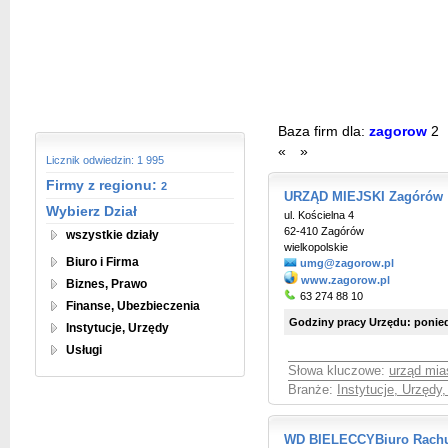
Baza firm dla:
zagorow
2
«
»
Licznik odwiedzin: 1 995
Firmy z regionu:
2
URZĄD MIEJSKI Zagórów
Wybierz Dział
ul. Kościelna 4
62-410 Zagórów
wszystkie działy
wielkopolskie
Biuro i Firma
umg@zagorow.pl
www.zagorow.pl
Biznes, Prawo
63 274 88 10
Finanse, Ubezbieczenia
Godziny pracy Urzędu: poniedzi
Instytucje, Urzędy
Usługi
Słowa kluczowe:
urząd mia
Branże:
Instytucje, Urzędy
WD BIELECCYBiuro Rach