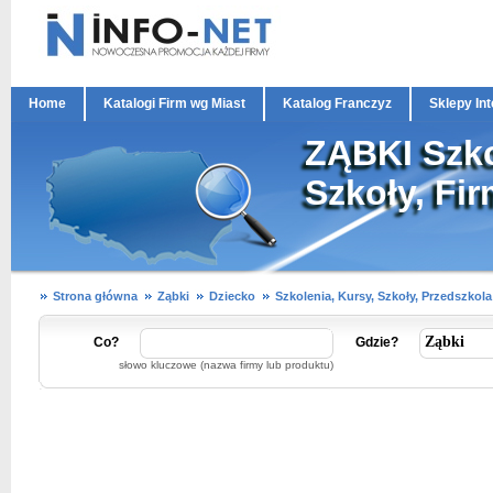
Home
Katalogi Firm wg Miast
Katalog Franczyz
Sklepy In
ZĄBKI Szko
Szkoły, Fir
Strona główna
Ząbki
Dziecko
Szkolenia, Kursy, Szkoły, Przedszkola
Co?
Gdzie?
słowo kluczowe (nazwa firmy lub produktu)