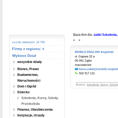
Baza firm dla:
zabki Szkolenia,
«
»
Licznik odwiedzin: 18 798
Firmy z regionu:
9
MOBILE ENGLISH Angielski
Wybierz Dział
ul. Gajowa 32 a
05-091 Ząbki
wszystkie działy
mazowieckie
Biznes, Prawo
biuro.zabki@mobile-english
502 917 131
Budownictwo,
Nieruchomości
Branże:
Szkolenia, Kursy, Szkoł
Dom i Ogród
Dziecko
Szkolenia, Kursy, Szkoły,
Przedszkola
Finanse, Ubezbieczenia
Instytucje, Urzędy