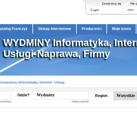
Zarejestruj się
Nie 
atalog Franczyz
Sklepy Internetowe
Producenci
Moje konto
WYDMINY Informatyka, Inter
Usługi-Naprawa, Firmy
Komputery, Informatyka, Internet- Usługi
Gdzie?
Region
roduktu)
miejscowość