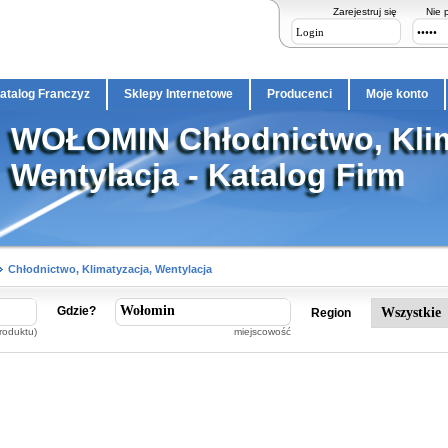
Zarejestruj się
Nie 
atalog Franczyz
Sklepy Internetowe
Producenci
Moje konto
WOŁOMIN Chłodnictwo, Klim
Wentylacja - Katalog Firm
Chłodnictwo, Klimatyzacja, Wentylacja
Gdzie?
Region
roduktu)
miejscowość