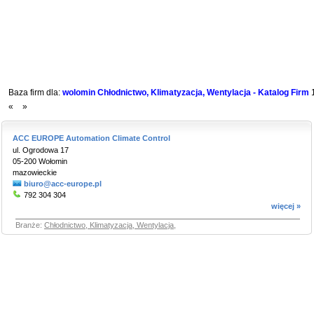
Baza firm dla:
wolomin Chłodnictwo, Klimatyzacja, Wentylacja - Katalog Firm
«
»
ACC EUROPE Automation Climate Control
ul. Ogrodowa 17
05-200 Wołomin
mazowieckie
biuro@acc-europe.pl
792 304 304
więcej »
Branże:
Chłodnictwo, Klimatyzacja, Wentylacja
,