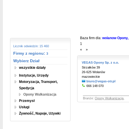
Baza firm dla:
wolanow Opony, W
1
Licznik odwiedzin: 15 460
«
»
Firmy z regionu:
3
Wybierz Dział
VEGAS Opony Sp. z o.o.
wszystkie działy
Strzałków 39
26-625 Wolanów
Instytucje, Urzędy
mazowieckie
biuro@vegas-otr.pl
Motoryzacja, Transport,
666 148 070
Spedycja
Opony Wulkanizacja
Branże:
Opony Wulkanizacja
,
Przemysł
Usługi
Żywność, Napoje, Używki