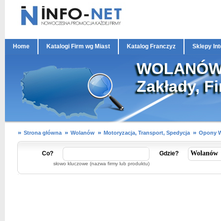
Home
Katalogi Firm wg Miast
Katalog Franczyz
Sklepy In
WOLANÓW O
Zakłady, Fi
Strona główna
Wolanów
Motoryzacja, Transport, Spedycja
Opony W
Co?
Gdzie?
słowo kluczowe (nazwa firmy lub produktu)