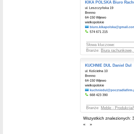
KIKA POLSKA Biuro Rach
ul. Leszczyńska 19
Brenno
64-150 Wijewo
wielkopolskie
biuro.kikapolska@gmail.co
574 671 215
Słowa kluczowe:
Branże:
Biura rachunkowe,
KUCHNIE DUL Daniel Dul
ul. Kościelna 10
Brenno
64-150 Wijewo
wielkopolskie
kuchniedul@pocztadlafirm.
668 423 390
Branże:
Meble - Produkcja/
Wszystkich znalezionych:
«
»