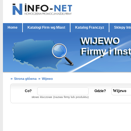
Home
Katalogi Firm wg Miast
Katalog Franczyz
Sklepy In
WIJEWO
Firmy i Ins
Strona główna
Wijewo
Co?
Gdzie?
słowo kluczowe (nazwa firmy lub produktu)