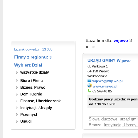
Baza firm dla:
wijewo
3
«
»
Licznik odwiedzin: 13 385
Firmy z regionu:
3
URZĄD GMINY Wijewo
Wybierz Dział
ul. Parkowa 1
64-150 Wijewo
wszystkie działy
wielkopolskie
Biuro i Firma
wijewo@wijewo.pl
www.wijewo.pl
Biznes, Prawo
65 549 40 85
Dom i Ogród
Godziny pracy urzędu: w ponie
Finanse, Ubezbieczenia
od 7.30 do 15.00
Instytucje, Urzędy
Przemysł
Słowa kluczowe:
urząd gmi
Usługi
Branże:
Instytucje, Urzędy