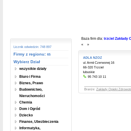
Baza firm dla:
trzciel Zakłady 
«
»
Licznik odwiedzin: 748 897
Firmy z regionu:
65
ADLA NZOZ
Wybierz Dział
ul. Armii Czerwonej 16
66-320 Trzciel
wszystkie działy
lubuskie
Biuro i Firma
95 743 10 11
Biznes, Prawo
Budownictwo,
Branże:
Zakłady Opieki Zdrowot
Nieruchomości
Chemia
Dom i Ogród
Dziecko
Finanse, Ubezbieczenia
Informatyka,