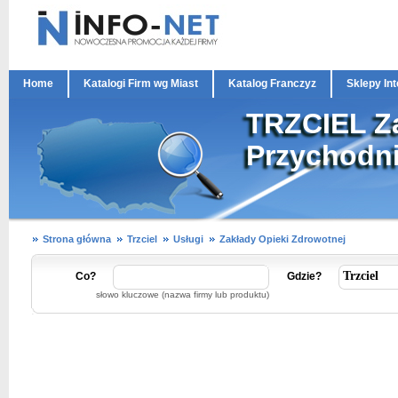
Home
Katalogi Firm wg Miast
Katalog Franczyz
Sklepy In
TRZCIEL Za
Przychodni
Strona główna
Trzciel
Usługi
Zakłady Opieki Zdrowotnej
Co?
Gdzie?
słowo kluczowe (nazwa firmy lub produktu)