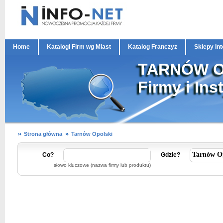
Home
Katalogi Firm wg Miast
Katalog Franczyz
Sklepy In
TARNÓW O
Firmy i Ins
Strona główna
Tarnów Opolski
Co?
Gdzie?
słowo kluczowe (nazwa firmy lub produktu)