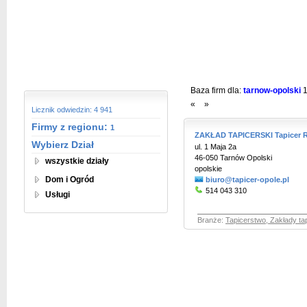
Baza firm dla:
tarnow-opolski
«
»
Licznik odwiedzin: 4 941
Firmy z regionu:
1
ZAKŁAD TAPICERSKI Tapicer R
Wybierz Dział
ul. 1 Maja 2a
46-050 Tarnów Opolski
wszystkie działy
opolskie
Dom i Ogród
biuro@tapicer-opole.pl
514 043 310
Usługi
Branże:
Tapicerstwo, Zakłady ta