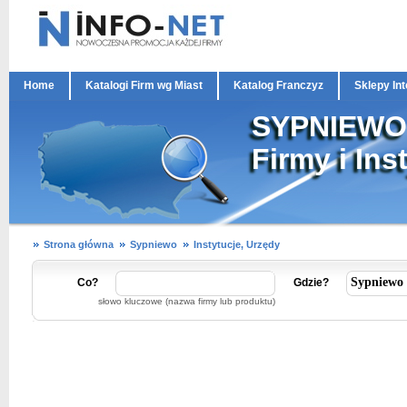
Home
Katalogi Firm wg Miast
Katalog Franczyz
Sklepy In
SYPNIEWO
Firmy i Ins
Strona główna
Sypniewo
Instytucje, Urzędy
Co?
Gdzie?
słowo kluczowe (nazwa firmy lub produktu)