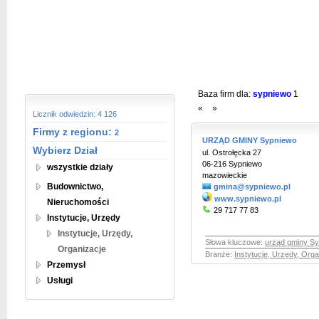
Baza firm dla:
sypniewo
1
«
»
Licznik odwiedzin: 4 126
Firmy z regionu:
2
URZĄD GMINY Sypniewo
Wybierz Dział
ul. Ostrołęcka 27
06-216 Sypniewo
wszystkie działy
mazowieckie
Budownictwo,
gmina@sypniewo.pl
www.sypniewo.pl
Nieruchomości
29 717 77 83
Instytucje, Urzędy
Instytucje, Urzędy,
Słowa kluczowe:
urząd gminy S
Organizacje
Branże:
Instytucje, Urzędy, Orga
Przemysł
Usługi