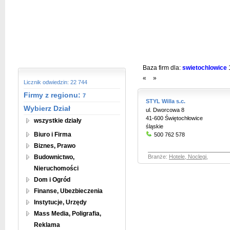
Baza firm dla:
swietochlowice
«
»
Licznik odwiedzin: 22 744
Firmy z regionu:
7
STYL Willa s.c.
Wybierz Dział
ul. Dworcowa 8
41-600 Świętochłowice
wszystkie działy
śląskie
Biuro i Firma
500 762 578
Biznes, Prawo
Budownictwo,
Branże:
Hotele, Noclegi
,
Nieruchomości
Dom i Ogród
Finanse, Ubezbieczenia
Instytucje, Urzędy
Mass Media, Poligrafia,
Reklama