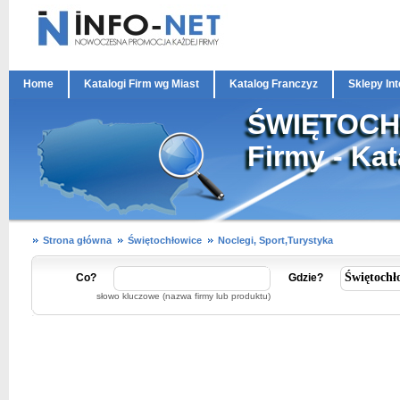
Home
Katalogi Firm wg Miast
Katalog Franczyz
Sklepy In
ŚWIĘTOCH
Firmy - Ka
Strona główna
Świętochłowice
Noclegi, Sport,Turystyka
Co?
Gdzie?
słowo kluczowe (nazwa firmy lub produktu)