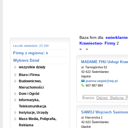
Baza firm dla:
swierklaniec
Krawiectwo- Firmy
2
Licznik odwiedzin: 23 194
«
»
Firmy z regionu:
8
Wybierz Dział
MADAME FHU Usługi Kraw
wszystkie działy
ul. Tarnogórska 52
42-622 Swierklaniec
Biuro i Firma
śląskie
Budownictwo,
joanna-segiet@wp.pl
607 887 884
Nieruchomości
Dom i Ogród
Branże:
Odzież, Bielizna, 
Informatyka,
Telekomunikacja
SAWOJ Wojciech Sasimow
Instytucje, Urzędy
ul. Harcerska 1
Mass Media, Poligrafia,
42-622 Świerklaniec
Reklama
śląskie