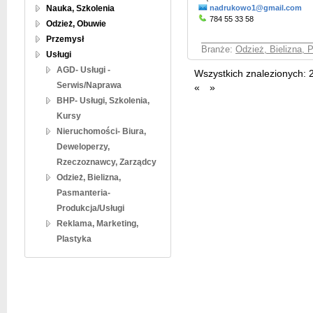
Nauka, Szkolenia
nadrukowo1@gmail.com
784 55 33 58
Odzież, Obuwie
Przemysł
Branże:
Odzież, Bielizna, 
Usługi
AGD- Usługi -
Wszystkich znalezionych:
Serwis/Naprawa
«
»
BHP- Usługi, Szkolenia,
Kursy
Nieruchomości- Biura,
Deweloperzy,
Rzeczoznawcy, Zarządcy
Odzież, Bielizna,
Pasmanteria-
Produkcja/Usługi
Reklama, Marketing,
Plastyka