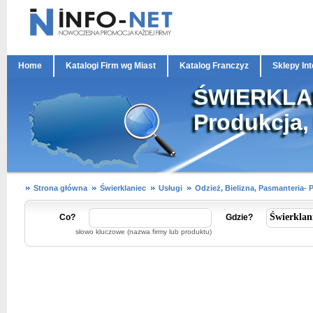
Home
Katalogi Firm wg Miast
Katalog Franczyz
Sklepy In
ŚWIERKLANI
Produkcja,
Strona główna
Świerklaniec
Usługi
Odzież, Bielizna, Pasmanteria- 
Co?
Gdzie?
słowo kluczowe (nazwa firmy lub produktu)