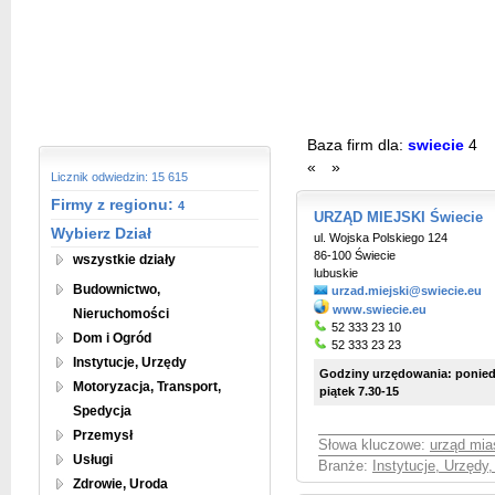
Baza firm dla:
swiecie
4
«
»
Licznik odwiedzin: 15 615
Firmy z regionu:
4
URZĄD MIEJSKI Świecie
Wybierz Dział
ul. Wojska Polskiego 124
86-100 Świecie
wszystkie działy
lubuskie
Budownictwo,
urzad.miejski@swiecie.eu
www.swiecie.eu
Nieruchomości
52 333 23 10
Dom i Ogród
52 333 23 23
Instytucje, Urzędy
Godziny urzędowania: poniedz
Motoryzacja, Transport,
piątek 7.30-15
Spedycja
Przemysł
Słowa kluczowe:
urząd mia
Usługi
Branże:
Instytucje, Urzędy
Zdrowie, Uroda