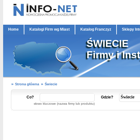
Home
Katalogi Firm wg Miast
Katalog Franczyz
Sklepy In
ŚWIECIE
Firmy i Ins
Strona główna
Świecie
Co?
Gdzie?
słowo kluczowe (nazwa firmy lub produktu)