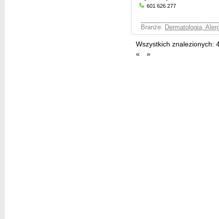
601 626 277
Branże:
Dermatologia, Aler
Wszystkich znalezionych:
«
»