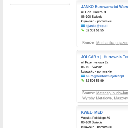
JANKO Eurowarsztat War
ul. Gen. Hallera 7E
86-100 Świecie
kujawsko - pomorskie
kjjanko@op.pl
52 331 51 55
Branże:
Mechanika pojazd
JOLCAR s.j. Hurtownia T
ul. Przemysłowa 2a
86-101 Świecie
kujawsko - pomorskie
biuro@hurtowniajolcar.pl
52 506 56 99
Branże:
Materiały budowlan
Wyroby Metalowe
,
Maszyny
KWEL- MED
Wojska Polskiego 80
86-100 Świecie
kujawsko - pomorskie