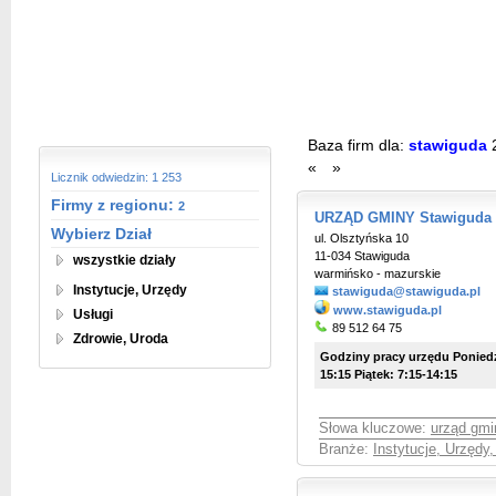
Baza firm dla:
stawiguda
«
»
Licznik odwiedzin: 1 253
Firmy z regionu:
2
URZĄD GMINY Stawiguda
Wybierz Dział
ul. Olsztyńska 10
11-034 Stawiguda
wszystkie działy
warmińsko - mazurskie
Instytucje, Urzędy
stawiguda@stawiguda.pl
www.stawiguda.pl
Usługi
89 512 64 75
Zdrowie, Uroda
Godziny pracy urzędu Poniedzi
15:15 Piątek: 7:15-14:15
Słowa kluczowe:
urząd gmi
Branże:
Instytucje, Urzędy