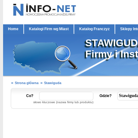
Home
Katalogi Firm wg Miast
Katalog Franczyz
Sklepy In
STAWIGU
Firmy i Ins
Strona główna
Stawiguda
Co?
Gdzie?
słowo kluczowe (nazwa firmy lub produktu)