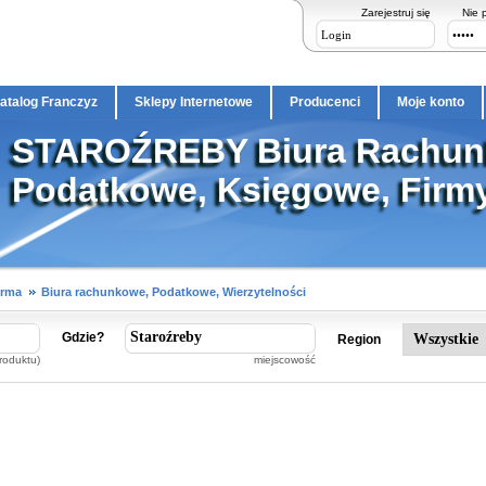
Zarejestruj się
Nie 
atalog Franczyz
Sklepy Internetowe
Producenci
Moje konto
STAROŹREBY Biura Rachun
Podatkowe, Księgowe, Firmy
irma
Biura rachunkowe, Podatkowe, Wierzytelności
Gdzie?
Region
roduktu)
miejscowość