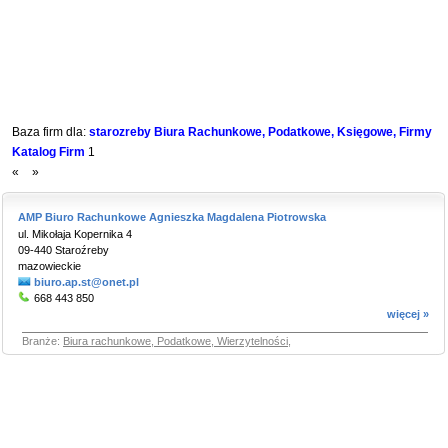
Baza firm dla:
starozreby Biura Rachunkowe, Podatkowe, Księgowe, Firmy
Katalog Firm
1
«
»
AMP Biuro Rachunkowe Agnieszka Magdalena Piotrowska
ul. Mikołaja Kopernika 4
09-440 Staroźreby
mazowieckie
biuro.ap.st@onet.pl
668 443 850
więcej »
Branże:
Biura rachunkowe, Podatkowe, Wierzytelności
,