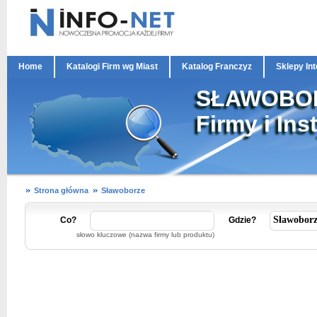
Home
Katalogi Firm wg Miast
Katalog Franczyz
Sklepy In
SŁAWOBO
Firmy i Ins
Strona główna
Sławoborze
Co?
Gdzie?
słowo kluczowe (nazwa firmy lub produktu)