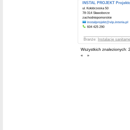
INSTAL PROJEKT Projektow
ul. Kołobrzeska 50
78-314 Sławoborze
zachodniopomorskie
instalprojekt@vip.interia.pl
604 425 290
Branże:
Instalacje sanitar
Wszystkich znalezionych:
«
»