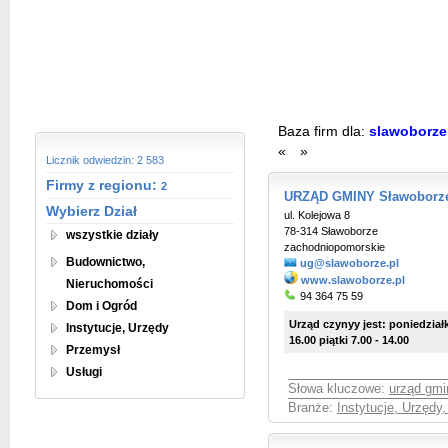
Baza firm dla:
slawoborz
«
»
Licznik odwiedzin: 2 583
Firmy z regionu:
2
URZĄD GMINY Sławoborz
Wybierz Dział
ul. Kolejowa 8
78-314 Sławoborze
wszystkie działy
zachodniopomorskie
Budownictwo,
ug@slawoborze.pl
www.slawoborze.pl
Nieruchomości
94 364 75 59
Dom i Ogród
Urząd czynyy jest: poniedziałki
Instytucje, Urzędy
16.00 piątki 7.00 - 14.00
Przemysł
Usługi
Słowa kluczowe:
urząd gmi
Branże:
Instytucje, Urzędy