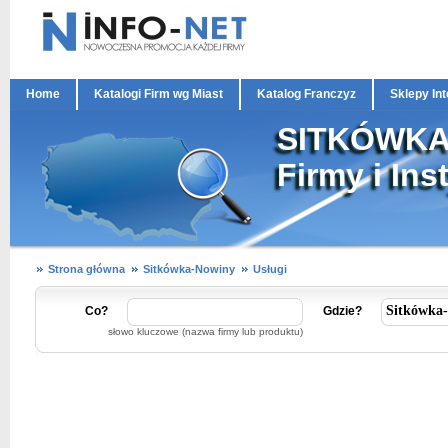
Home
Katalogi Firm wg Miast
Katalog Franczyz
Sklepy In
SITKÓWKA
Firmy i Ins
Strona główna
Sitkówka-Nowiny
Usługi
Co?
Gdzie?
słowo kluczowe (nazwa firmy lub produktu)