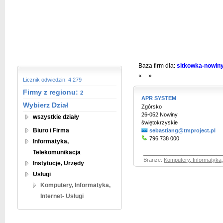
Baza firm dla:
sitkowka-nowin
«
»
Licznik odwiedzin: 4 279
Firmy z regionu:
2
APR SYSTEM
Wybierz Dział
Zgórsko
26-052 Nowiny
wszystkie działy
świętokrzyskie
Biuro i Firma
sebastiang@tmproject.pl
796 738 000
Informatyka,
Telekomunikacja
Branże:
Komputery, Informatyka, 
Instytucje, Urzędy
Usługi
Komputery, Informatyka,
Internet- Usługi