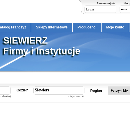
Zarejestruj się
Nie 
atalog Franczyz
Sklepy Internetowe
Producenci
Moje konto
SIEWIERZ
Firmy i Instytucje
Gdzie?
Region
roduktu)
miejscowość