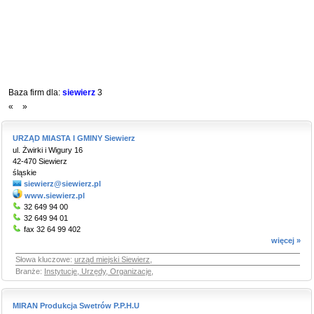
Baza firm dla:
siewierz
3
«
»
URZĄD MIASTA I GMINY Siewierz
ul. Żwirki i Wigury 16
42-470 Siewierz
śląskie
siewierz@siewierz.pl
www.siewierz.pl
32 649 94 00
32 649 94 01
fax 32 64 99 402
więcej »
Słowa kluczowe:
urząd miejski Siewierz
,
Branże:
Instytucje, Urzędy, Organizacje
,
MIRAN Produkcja Swetrów P.P.H.U