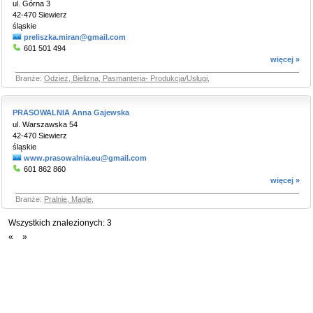
ul. Górna 3
42-470 Siewierz
śląskie
preliszka.miran@gmail.com
601 501 494
więcej »
Branże:
Odzież, Bielizna, Pasmanteria- Produkcja/Usługi
,
PRASOWALNIA Anna Gajewska
ul. Warszawska 54
42-470 Siewierz
śląskie
www.prasowalnia.eu@gmail.com
601 862 860
więcej »
Branże:
Pralnie, Magle
,
Wszystkich znalezionych:
3
«
»