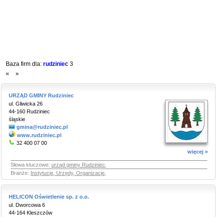
Baza firm dla:
rudziniec
3
«
»
URZĄD GMINY Rudziniec
ul. Gliwicka 26
44-160 Rudziniec
śląskie
gmina@rudziniec.pl
www.rudziniec.pl
32 400 07 00
więcej »
Słowa kluczowe:
urząd gminy Rudziniec
,
Branże:
Instytucje, Urzędy, Organizacje
,
HELICON Oświetlenie sp. z o.o.
ul. Dworcowa 6
44-164 Kleszczów