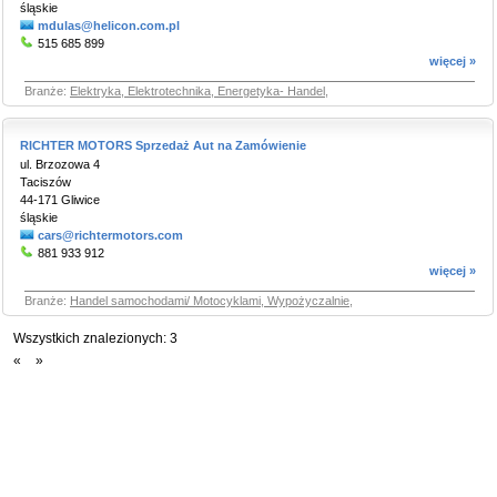
śląskie
mdulas@helicon.com.pl
515 685 899
więcej »
Branże:
Elektryka, Elektrotechnika, Energetyka- Handel
,
RICHTER MOTORS Sprzedaż Aut na Zamówienie
ul. Brzozowa 4
Taciszów
44-171 Gliwice
śląskie
cars@richtermotors.com
881 933 912
więcej »
Branże:
Handel samochodami/ Motocyklami, Wypożyczalnie
,
Wszystkich znalezionych:
3
«
»