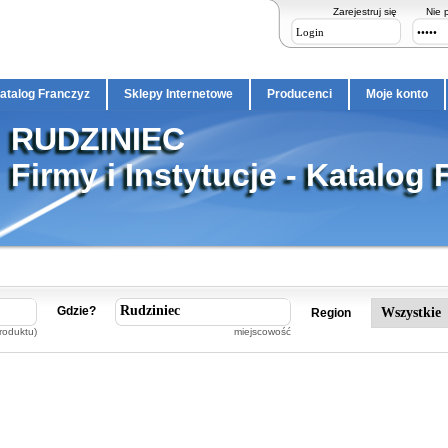
Zarejestruj się
Nie 
atalog Franczyz
Sklepy Internetowe
Producenci
Moje konto
RUDZINIEC
Firmy i Instytucje - Katalog 
Gdzie?
Region
roduktu)
miejscowość