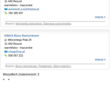
11-440 Reszel
warmińsko - mazurskie
autotech.s.w@interia.pl
782 395 937
więcej »
Branże:
Mechanika pojazdowa, Naprawa samochodów
,
KINGA Biuro Rachunkowe
ul. Wincentego Pola 24
11-440 Reszel
warmińsko - mazurskie
olsag@op.pl
505 057 222
więcej »
Branże:
Biura rachunkowe, Podatkowe, Wierzytelności
,
Wszystkich znalezionych:
3
«
»