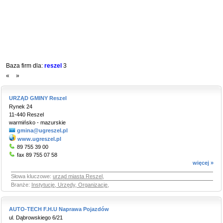
Baza firm dla:
reszel
3
«
»
URZĄD GMINY Reszel
Rynek 24
11-440 Reszel
warmińsko - mazurskie
gmina@ugreszel.pl
www.ugreszel.pl
89 755 39 00
fax 89 755 07 58
więcej »
Słowa kluczowe:
urząd miasta Reszel
,
Branże:
Instytucje, Urzędy, Organizacje
,
AUTO-TECH F.H.U Naprawa Pojazdów
ul. Dąbrowskiego 6/21