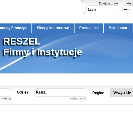
Zarejestruj się
Nie 
atalog Franczyz
Sklepy Internetowe
Producenci
Moje konto
RESZEL
Firmy i Instytucje
Gdzie?
Region
roduktu)
miejscowość