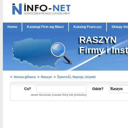
Home
Katalogi Firm wg Miast
Katalog Franczyz
Sklepy In
RASZYN
Firmy i Ins
Strona główna
Raszyn
Żywność, Napoje, Używki
Co?
Gdzie?
słowo kluczowe (nazwa firmy lub produktu)