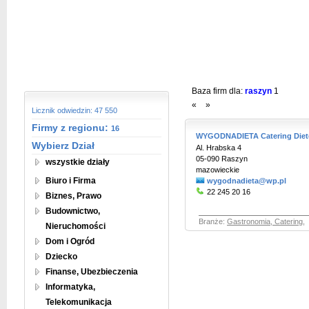
Baza firm dla:
raszyn
1
«
»
Licznik odwiedzin: 47 550
Firmy z regionu:
16
WYGODNADIETA Catering Diet
Wybierz Dział
Al. Hrabska 4
05-090 Raszyn
wszystkie działy
mazowieckie
Biuro i Firma
wygodnadieta@wp.pl
22 245 20 16
Biznes, Prawo
Budownictwo,
Branże:
Gastronomia, Catering
,
Nieruchomości
Dom i Ogród
Dziecko
Finanse, Ubezbieczenia
Informatyka,
Telekomunikacja