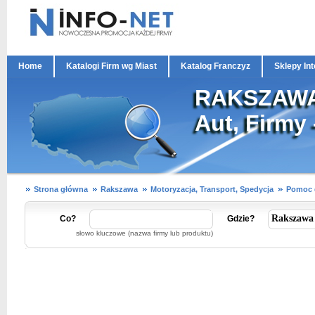
Home
Katalogi Firm wg Miast
Katalog Franczyz
Sklepy In
RAKSZAWA 
Aut, Firmy 
Strona główna
Rakszawa
Motoryzacja, Transport, Spedycja
Pomoc 
Co?
Gdzie?
słowo kluczowe (nazwa firmy lub produktu)