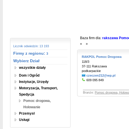
Baza firm dla:
rakszawa Pomoc 
«
»
Licznik odwiedzin: 13 193
Firmy z regionu:
3
RAKPOL Pomoc Drogowa
Wybierz Dział
118/3
37-111 Rakszawa
wszystkie działy
podkarpackie
Dom i Ogród
czeczen212@wp.pl
609 095 849
Instytucje, Urzędy
Motoryzacja, Transport,
Branże:
Pomoc drogowa, Holowa
Spedycja
Pomoc drogowa,
Holowanie
Przemysł
Usługi