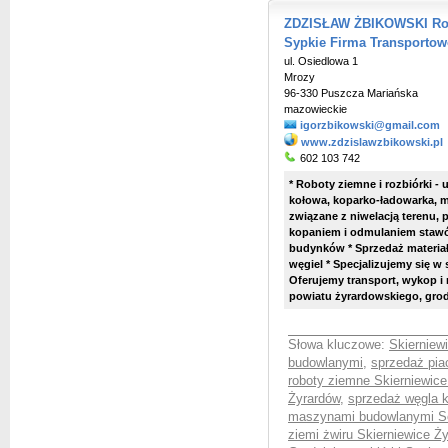
ZDZISŁAW ŻBIKOWSKI Robo
Sypkie Firma Transporto
ul. Osiedlowa 1
Mrozy
96-330 Puszcza Mariańska
mazowieckie
igorzbikowski@gmail.com
www.zdzislawzbikowski.pl
602 103 742
* Roboty ziemne i rozbiórki 
kołowa, koparko-ładowarka, m
związane z niwelacją terenu
kopaniem i odmulaniem stawó
budynków * Sprzedaż materiałó
węgiel * Specjalizujemy się 
Oferujemy transport, wykop i m
powiatu żyrardowskiego, grod
Słowa kluczowe:
Skierniew
budowlanymi
,
sprzedaż pia
roboty ziemne Skierniewice
Żyrardów
,
sprzedaż węgla 
maszynami budowlanymi S
ziemi żwiru Skierniewice Ż