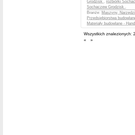
Grodzisk
,
rozbiórki Soch
Sochaczew Grodzisk
,
Branże:
Maszyny, Narzędzia
Przedsiębiorstwa budowla
Materiały budowlane - Hand
Wszystkich znalezionych:
«
»