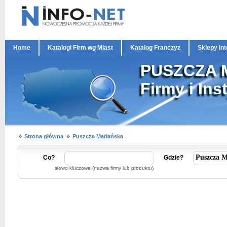
Home
Katalogi Firm wg Miast
Katalog Franczyz
Sklepy In
PUSZCZA 
Firmy i Ins
Strona główna
Puszcza Mariańska
Co?
Gdzie?
słowo kluczowe (nazwa firmy lub produktu)