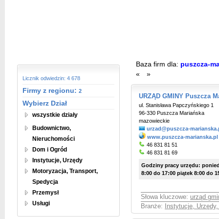
Baza firm dla:
puszcza-ma
«
»
Licznik odwiedzin: 4 678
Firmy z regionu:
2
URZĄD GMINY Puszcza Ma
Wybierz Dział
ul. Stanisława Papczyńskiego 1
96-330 Puszcza Mariańska
wszystkie działy
mazowieckie
Budownictwo,
urzad@puszcza-marianska.
www.puszcza-marianska.pl
Nieruchomości
46 831 81 51
Dom i Ogród
46 831 81 69
Instytucje, Urzędy
Godziny pracy urzędu: poniedz
Motoryzacja, Transport,
8:00 do 17:00 piątek 8:00 do 1
Spedycja
Przemysł
Słowa kluczowe:
urząd gmi
Usługi
Branże:
Instytucje, Urzędy