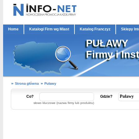
Home
Katalogi Firm wg Miast
Katalog Franczyz
Sklepy In
PUŁAWY
Firmy i Ins
Strona główna
Puławy
Co?
Gdzie?
słowo kluczowe (nazwa firmy lub produktu)