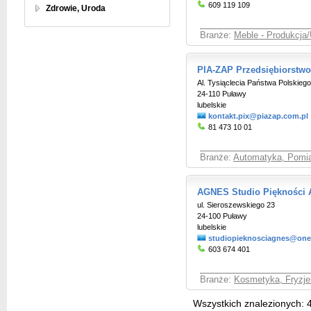
609 119 109
Zdrowie, Uroda
Branże:
Meble - Produkcja/
PIA-ZAP Przedsiębiorstwo
Al. Tysiąclecia Państwa Polskieg
24-110 Puławy
lubelskie
kontakt.pix@piazap.com.pl
81 473 10 01
Branże:
Automatyka, Pomia
AGNES Studio Piękności 
ul. Sieroszewskiego 23
24-100 Puławy
lubelskie
studiopieknosciagnes@onet
603 674 401
Branże:
Kosmetyka, Fryzje
Wszystkich znalezionych: