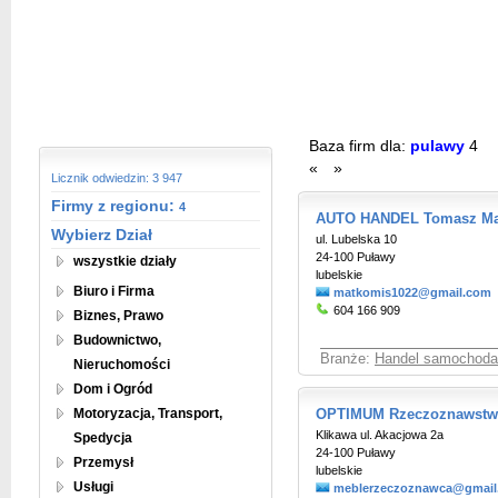
Baza firm dla:
pulawy
4
«
»
Licznik odwiedzin: 3 947
Firmy z regionu:
4
AUTO HANDEL Tomasz Ma
Wybierz Dział
ul. Lubelska 10
24-100 Puławy
wszystkie działy
lubelskie
Biuro i Firma
matkomis1022@gmail.com
604 166 909
Biznes, Prawo
Budownictwo,
Branże:
Handel samochoda
Nieruchomości
Dom i Ogród
Motoryzacja, Transport,
OPTIMUM Rzeczoznawstw
Klikawa ul. Akacjowa 2a
Spedycja
24-100 Puławy
Przemysł
lubelskie
Usługi
meblerzeczoznawca@gmail