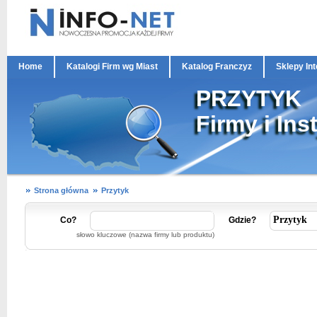
Home
Katalogi Firm wg Miast
Katalog Franczyz
Sklepy In
PRZYTYK
Firmy i Ins
Strona główna
Przytyk
Co?
Gdzie?
słowo kluczowe (nazwa firmy lub produktu)