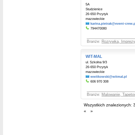
5A
Studzienice
26-650 Przytyk
mazowieckie
karina.pietrak@event-crew.p
794470080
Branże:
Rozrywka, Imprez
WIT-MAL
ul. Szkolna 9/3
26-650 Przytyk
mazowieckie
wwitkowski@witmal.pl
606 970 308
Branże:
Malowanie, Tapeto
Wszystkich znalezionych:
«
»