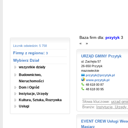
Baza firm dla:
przytyk
3
«
»
Licznik odwiedzin: 5 758
Firmy z regionu:
3
URZĄD GMINY Przytyk
Wybierz Dział
ul. Zachęta 57
26-650 Przytyk
wszystkie działy
mazowieckie
Budownictwo,
przytyk@przytyk.pl
www.przytyk.pl
Nieruchomości
48 618 00 87
Dom i Ogród
48 618 00 95
Instytucje, Urzędy
Kultura, Sztuka, Rozrywka
Słowa kluczowe:
urząd gmi
Usługi
Branże:
Instytucje, Urzędy
EVENT CREW Usługi Wesel
Masiarz