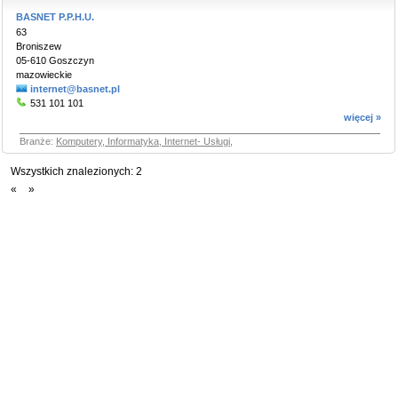
BASNET P.P.H.U.
63
Broniszew
05-610 Goszczyn
mazowieckie
internet@basnet.pl
531 101 101
więcej »
Branże:
Komputery, Informatyka, Internet- Usługi
,
Wszystkich znalezionych:
2
«
»