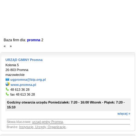
Baza firm dla:
promna
2
«
»
URZĄD GMINY Promna
Kolonia 5
26-803 Promna
mazowieckie
ugpromna@bip.org.pl
www.promna.pl
48 613 36 28
fax 48 613 36 28
Godziny otwarcia urzędu Poniedziałek: 7:20 - 16:00 Wtorek - Piątek: 7:20 -
15:10
więcej »
Słowa kluczowe:
urząd gminy Promna
,
Branże:
Instytucje, Urzędy, Organizacje
,