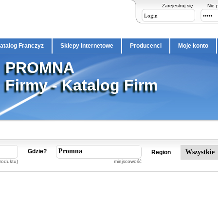
Zarejestruj się
Nie 
atalog Franczyz
Sklepy Internetowe
Producenci
Moje konto
PROMNA
Firmy - Katalog Firm
Gdzie?
Region
roduktu)
miejscowość