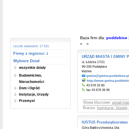
Baza firm dla:
poddebice
«
»
Licznik odwiedzin: 17 531
Firmy z regionu:
2
URZĄD MIASTA I GMINY P
Wybierz Dział
ul. Łódzka 17/21
99-200 Poddębice
wszystkie działy
łódzkie
Budownictwo,
gmina@gmina.poddebice.p
http://www.gmina.poddebic
Nieruchomości
43 678 25 80
Dom i Ogród
fax 43 678 39 95
Instytucje, Urzędy
Przemysł
Słowa kluczowe:
urząd mia
Branże:
Instytucje, Urzędy
IUSTUS Przedsiębiorstwo
Góra Bałdrzychowska 16a