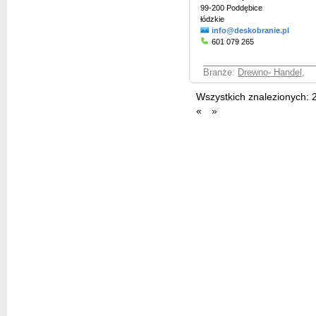
99-200 Poddębice
łódzkie
info@deskobranie.pl
601 079 265
Branże:
Drewno- Handel
,
Wszystkich znalezionych:
«
»